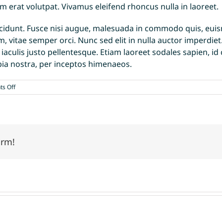
am erat volutpat. Vivamus eleifend rhoncus nulla in laoreet.
unt. Fusce nisi augue, malesuada in commodo quis, euismo
, vitae semper orci. Nunc sed elit in nulla auctor imperdiet
t iaculis justo pellentesque. Etiam laoreet sodales sapien,
ubia nostra, per inceptos himenaeos.
on
s Off
Integer
vitae
nisl
non
augue
orm!
ullamcorper
blandit
donec
vitae
nibh
ipsums.